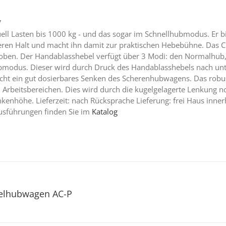
7
l Lasten bis 1000 kg - und das sogar im Schnellhubmodus. Er bi
ren Halt und macht ihn damit zur praktischen Hebebühne. Das C
hoben. Der Handablasshebel verfügt über 3 Modi: den Normalhub, 
bmodus. Dieser wird durch Druck des Handablasshebels nach un
licht ein gut dosierbares Senken des Scherenhubwagens. Das robu
n Arbeitsbereichen. Dies wird durch die kugelgelagerte Lenkung n
nkenhöhe. Lieferzeit: nach Rücksprache Lieferung: frei Haus inner
usführungen finden Sie im
Katalog
elhubwagen AC-P