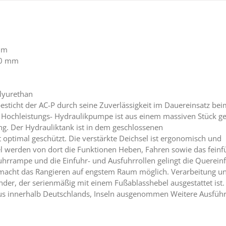
mm
70 mm
lyurethan
esticht der AC-P durch seine Zuverlässigkeit im Dauereinsatz bei
e Hochleistungs- Hydraulikpumpe ist aus einem massiven Stück gef
g. Der Hydrauliktank ist in dem geschlossenen
optimal geschützt. Die verstärkte Deichsel ist ergonomisch und
l werden von dort die Funktionen Heben, Fahren sowie das feinfü
uhrrampe und die Einfuhr- und Ausfuhrrollen gelingt die Quereinf
 macht das Rangieren auf engstem Raum möglich. Verarbeitung u
der, der serienmäßig mit einem Fußablasshebel ausgestattet ist.
 Haus innerhalb Deutschlands, Inseln ausgenommen Weitere Ausfü