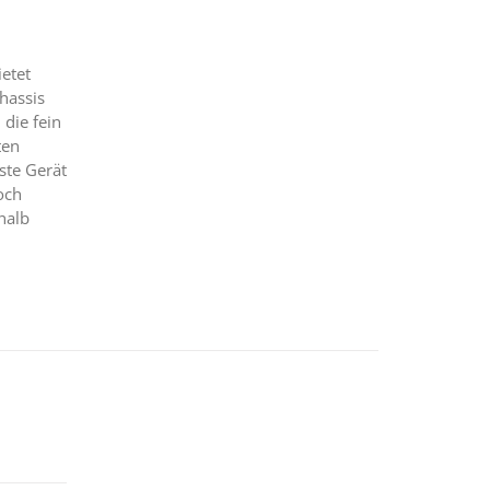
etet
hassis
die fein
ten
ste Gerät
och
halb