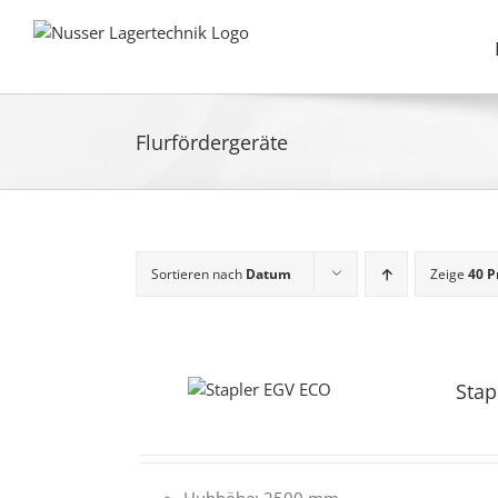
Zum
Inhalt
springen
Flurfördergeräte
Sortieren nach
Datum
Zeige
40 P
Stap