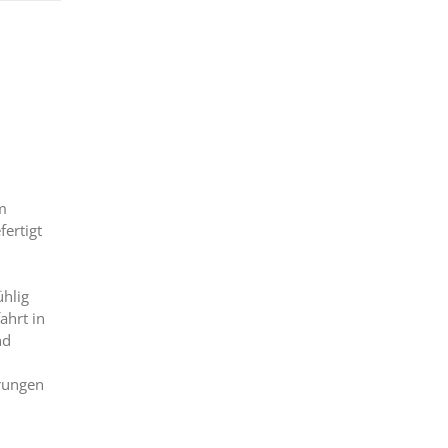
m
ertigt
hlig
ahrt in
nd
hrungen