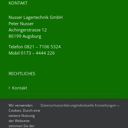
KONTAKT
Nusser Lagertechnik GmbH
Peter Nusser
Aichingerstrasse 12
86199 Augsburg
Telefon 0821 – 7106 5324
Mobil 0173 – 4444 226
RECHTLICHES
Kontakt
Datenschutz
Wir verwenden
Datenschutzerklärung
Individuelle Einstellungen
Cookies. Durch eine
Impressum
weitere Nutzung
der Webseite
AGB
stimmen Sie der