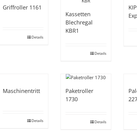
Griffroller 1161
KI
Kassetten
Exp
Blechregal
KBR1
Details
Details
Maschinentritt
Paketroller
Pal
1730
22
Details
Details