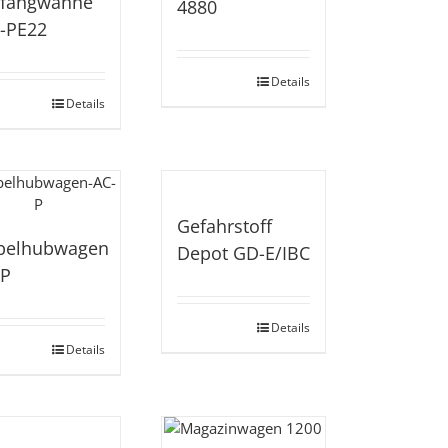
ffangwanne
4880
-PE22
Details
Details
Gefahrstoff
belhubwagen
Depot GD-E/IBC
-P
Details
Details