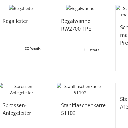
Regalleiter
Regalwanne
Sc
RW2700-1PE
ma
Pr
Details
Details
Sta
Sprossen-
Stahlflaschenkarre
A1
Anlegeleiter
51102