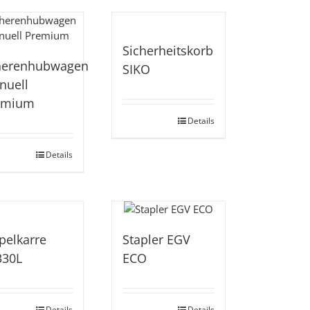
Sicherheitskorb
herenhubwagen
SIKO
nuell
emium
Details
Details
pelkarre
Stapler EGV
330L
ECO
Details
Details