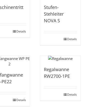
chinentritt
Stufen-
Stehleiter
NOVA S
Details
Details
Regalwanne
ffangwanne
RW2700-1PE
-PE22
Details
Details