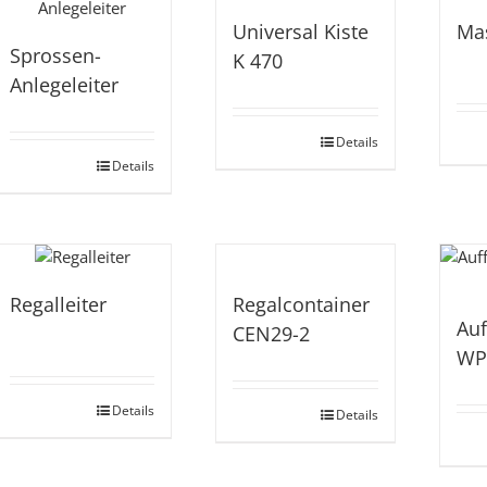
Universal Kiste
Mas
Sprossen-
K 470
Anlegeleiter
Details
Details
Regalleiter
Regalcontainer
Au
CEN29-2
WP
Details
Details