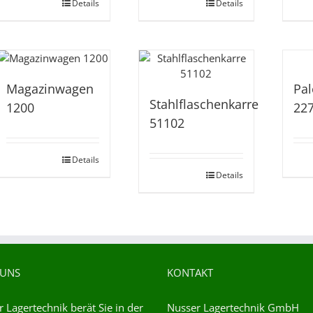
Details
Details
Magazinwagen
Pal
Stahlflaschenkarre
1200
22
51102
Details
Details
 UNS
KONTAKT
 Lagertechnik berät Sie in der
Nusser Lagertechnik GmbH