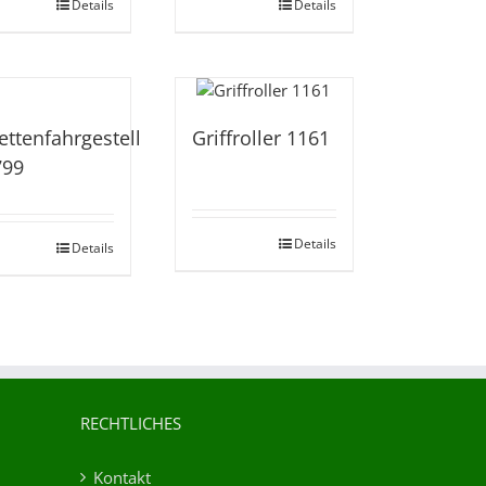
Details
Details
ettenfahrgestell
Griffroller 1161
799
Details
Details
RECHTLICHES
Kontakt